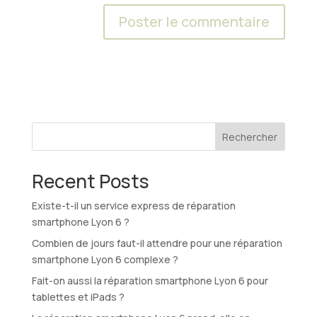
A
l
t
e
r
n
Rechercher
a
t
Recent Posts
i
v
Existe-t-il un service express de réparation
e
smartphone Lyon 6 ?
:
Combien de jours faut-il attendre pour une réparation
smartphone Lyon 6 complexe ?
Fait-on aussi la réparation smartphone Lyon 6 pour
tablettes et iPads ?