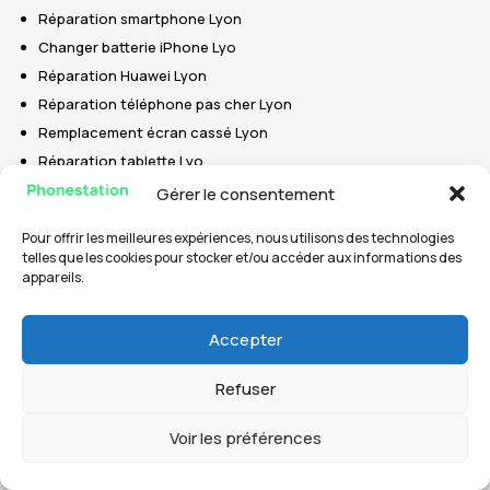
Réparation smartphone Lyon
Changer batterie iPhone Lyo
Réparation Huawei Lyon
Réparation téléphone pas cher Lyon
Remplacement écran cassé Lyon
Réparation tablette Lyo
Gérer le consentement
CONTACT
Pour offrir les meilleures expériences, nous utilisons des technologies
telles que les cookies pour stocker et/ou accéder aux informations des
appareils.
243 Cr Lafayette, 69006 Lyon
+33 4 72 83 50 47
info@phonestation.fr
Accepter
Lundi - Jeudi 10h-18h
Refuser
Vendredi 10/12h-14/19h
Samedi 13h-19h
Voir les préférences
Dimanche Fermé