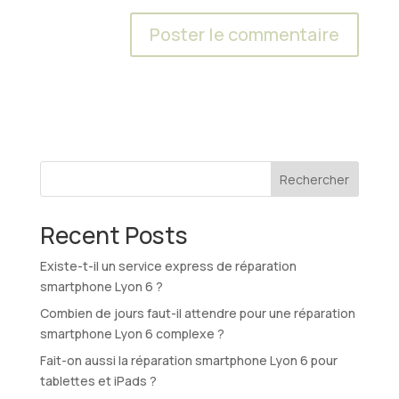
A
l
t
e
r
n
Rechercher
a
t
Recent Posts
i
v
Existe-t-il un service express de réparation
e
smartphone Lyon 6 ?
:
Combien de jours faut-il attendre pour une réparation
smartphone Lyon 6 complexe ?
Fait-on aussi la réparation smartphone Lyon 6 pour
tablettes et iPads ?