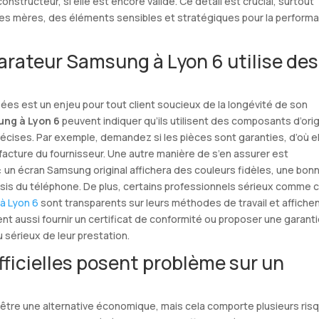
nstructeur, si elle est encore valide. Ce détail est crucial, surtout
artes mères, des éléments sensibles et stratégiques pour la perform
arateur Samsung à Lyon 6 utilise des
lisées est un enjeu pour tout client soucieux de la longévité de son
ung à Lyon 6
peuvent indiquer qu’ils utilisent des composants d’orig
récises. Par exemple, demandez si les pièces sont garanties, d’où e
a facture du fournisseur. Une autre manière de s’en assurer est
 : un écran Samsung original affichera des couleurs fidèles, une bon
ssis du téléphone. De plus, certains professionnels sérieux comme 
à Lyon 6
sont transparents sur leurs méthodes de travail et affiche
nt aussi fournir un certificat de conformité ou proposer une garant
 sérieux de leur prestation.
fficielles posent problème sur un
r être une alternative économique, mais cela comporte plusieurs ris