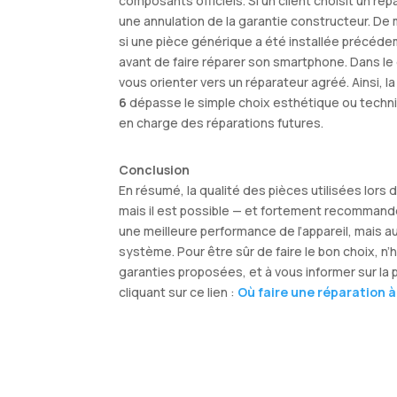
composants officiels. Si un client choisit un rép
une annulation de la garantie constructeur. D
si une pièce générique a été installée précéde
avant de faire réparer son smartphone. Dans le 
vous orienter vers un réparateur agréé. Ainsi, la
6
dépasse le simple choix esthétique ou techniqu
en charge des réparations futures.
Conclusion
En résumé, la qualité des pièces utilisées lors 
mais il est possible — et fortement recommandé
une meilleure performance de l’appareil, mais au
système. Pour être sûr de faire le bon choix, n’
garanties proposées, et à vous informer sur la 
cliquant sur ce lien :
Où faire une réparation à