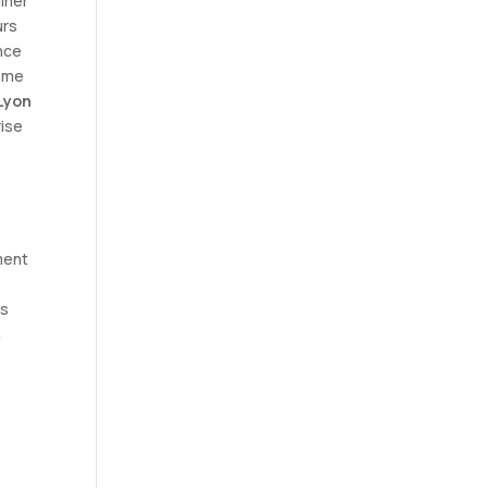
aîner
urs
ance
même
Lyon
rise
ment
es
n