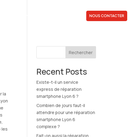
QUI SOMMES-NOUS ?
PRESTATIONS
NOUS CONTACTER
Rechercher
Recent Posts
Existe-t-il un service
express de réparation
 la
smartphone Lyon 6 ?
Lyon
Combien de jours faut-il
ue
attendre pour une réparation
ts
smartphone Lyon 6
e,
complexe ?
e les
Fait-on aussi la réparation