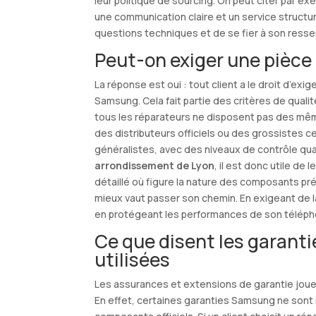
leur politique de sourcing. On peut citer par e
une communication claire et un service structu
questions techniques et de se fier à son ressent
Peut-on exiger une pièce
La réponse est oui : tout client a le droit d’exig
Samsung. Cela fait partie des critères de quali
tous les réparateurs ne disposent pas des mê
des distributeurs officiels ou des grossistes c
généralistes, avec des niveaux de contrôle qual
arrondissement de Lyon
, il est donc utile de
détaillé où figure la nature des composants pré
mieux vaut passer son chemin. En exigeant de la
en protégeant les performances de son téléph
Ce que disent les garant
utilisées
Les assurances et extensions de garantie jouen
En effet, certaines garanties Samsung ne sont