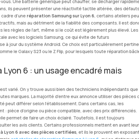
ez-vous. Une batterie générique peut chauffer, se décharger rapidem
s, ils peuvent présenter une réactivité tactile altérée, des défaut
e cadre d’une
réparation Samsung sur Lyon 6
, certains ateliers pe
ractifs, mais au détriment de la fiabilité des composants. Il est don
s les règles de l’art, même si le coût est légèrement plus élevé. Les
tale avec les logiciels Samsung, ce qui évite de futurs
 à jour du système Android. Ce choix est particulièrement pertin
me le Galaxy S23 ou le Z Flip, pour lesquels toute réparation bâc
à Lyon 6 : un usage encadré mais
est varié. On y trouve aussi bien des techniciens indépendants que
utes marques. La majorité d’entre eux annonce utiliser des pièces 
lité peut différer selon l’établissement. Dans certains cas, les
t : pièce d’origine ou pièce compatible, avec des prix différenciés.
le permet de faire un choix éclairé. Toutefois, il est toujours
ter les avis clients. Certains professionnels mettent en avant leu
 Lyon 6 avec des pièces certifiées
, et ils le prouvent en exposan