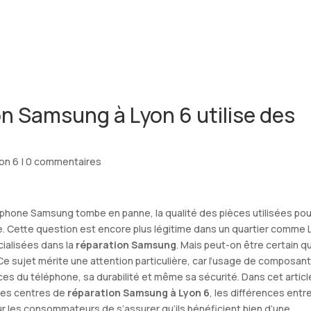
ACCUEIL
on Samsung à Lyon 6 utilise des
on 6
|
0 commentaires
phone Samsung tombe en panne, la qualité des pièces utilisées pour
e. Cette question est encore plus légitime dans un quartier comme 
cialisées dans la
réparation Samsung
. Mais peut-on être certain q
 Ce sujet mérite une attention particulière, car l’usage de composan
es du téléphone, sa durabilité et même sa sécurité. Dans cet articl
des centres de
réparation Samsung à Lyon 6
, les différences entr
r les consommateurs de s’assurer qu’ils bénéficient bien d’une