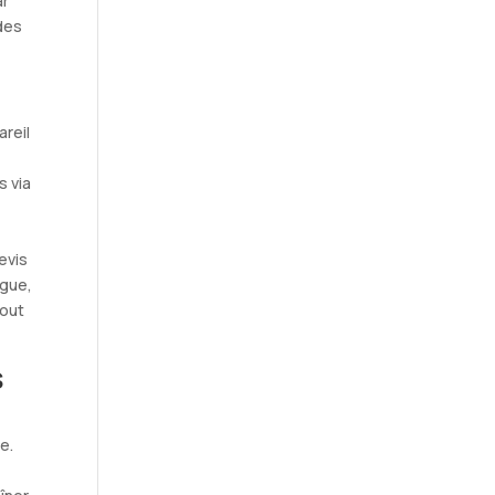
ar
 des
areil
,
s via
evis
ague,
tout
s
e.