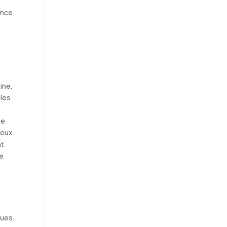
ance
ine,
lles
ne
ceux
nt
ie
ques.