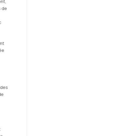
ent,
s de
u
c
ent
lée
 des
de
r
t