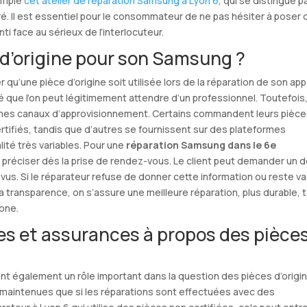
xemple
cet atelier de réparation Samsung à Lyon 6
, qui se distingue p
ré. Il est essentiel pour le consommateur de ne pas hésiter à poser
i face au sérieux de l’interlocuteur.
 d’origine pour son Samsung ?
er qu’une pièce d’origine soit utilisée lors de la réparation de son app
té que l’on peut légitimement attendre d’un professionnel. Toutefois
mes canaux d’approvisionnement. Certains commandent leurs pièce
ertifiés, tandis que d’autres se fournissent sur des plateformes
ité très variables. Pour une
réparation Samsung dans le 6e
 le préciser dès la prise de rendez-vous. Le client peut demander un d
vus. Si le réparateur refuse de donner cette information ou reste v
 transparence, on s’assure une meilleure réparation, plus durable, 
one.
ies et assurances à propos des pièce
t également un rôle important dans la question des pièces d’origin
 maintenues que si les réparations sont effectuées avec des