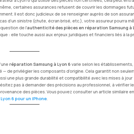
arateur à Lyon 6 qui utilise des pièces non certifiées, cela peut entr
e même, certaines assurances refusent de couvrir les dommages fut
mment. Il est donc judicieux de se renseigner auprès de son assur
cas d’un sinistre (chute, écran brisé, etc.), votre assureur pourra 
 question de l’
authenticité des pièces en réparation Samsung à 
e : elle touche aussi aux enjeux juridiques et financiers liés à la p
d’une
réparation Samsung à Lyon 6
varie selon les établissements,
 — de privilégier les composants d’origine. Cela garantit non seule
ssi une plus grande durabilité et compatibilité avec les mises à jour
hésitez pas à demander des précisions au professionnel, à vérifier l
provenance des pièces. Vous pouvez consulter un article similaire e
 Lyon 6 pour un iPhone
.