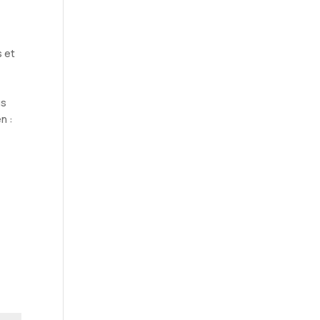
s et
t
us
n :