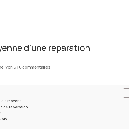
ACCUEIL
yenne d’une réparation
?
e lyon 6
|
0 commentaires
élais moyens
is de réparation
?
lais