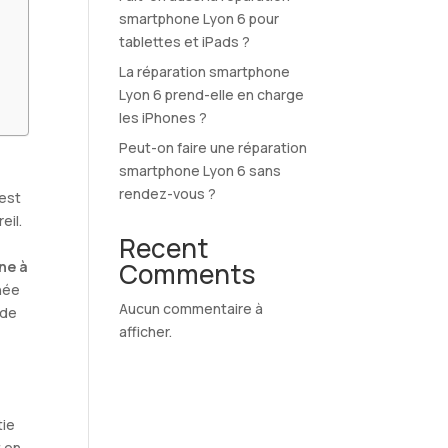
smartphone Lyon 6 pour
tablettes et iPads ?
La réparation smartphone
Lyon 6 prend-elle en charge
les iPhones ?
Peut-on faire une réparation
smartphone Lyon 6 sans
rendez-vous ?
’est
eil.
Recent
t
Comments
ne à
nnée
Aucun commentaire à
 de
afficher.
tie
t en