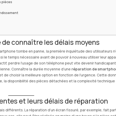
n pièces
ondissement
de connaître les délais moyens
rtphone tombe en panne, la première inquiétude des utilisateurs n
ssi le temps nécessaire avant de pouvoir à nouveau utiliser leur appar
tif, perdre l’usage de son téléphone peut vite devenir handicapan
tidienne. Connaître la durée moyenne d’une
réparation de smartpho
et de choisir la meilleure option en fonction de l’urgence. Cette do
nne, la disponibilité des pièces détachées et la complexité technique
entes et leurs délais de réparation
différents. La réparation d’un écran fissuré, par exemple, fait par
eux cas, elle peut être réalisée en moins d’une heure si la pièce es