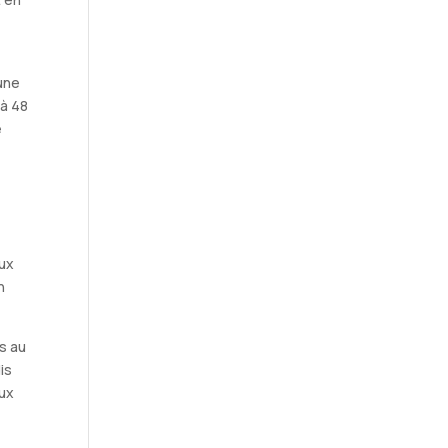
une
 à 48
e
s
eux
n
s au
is
aux