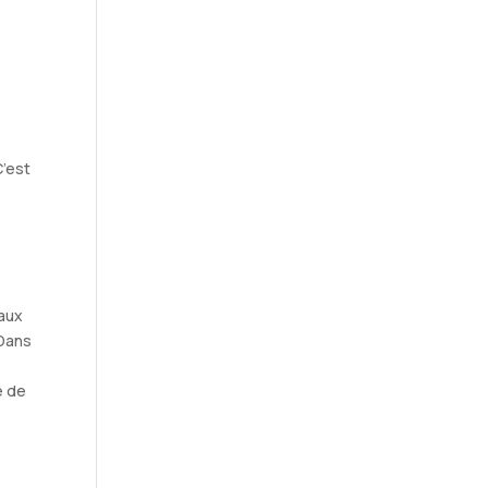
C’est
 aux
 Dans
e de