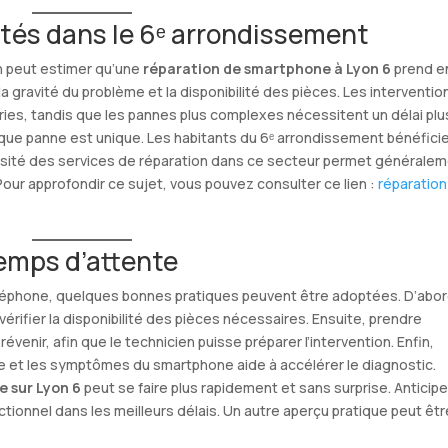
tés dans le 6ᵉ arrondissement
on peut estimer qu’une
réparation de smartphone à Lyon 6
prend e
 gravité du problème et la disponibilité des pièces. Les interventio
ries, tandis que les pannes plus complexes nécessitent un délai plu
haque panne est unique. Les habitants du 6ᵉ arrondissement bénéfici
ensité des services de réparation dans ce secteur permet générale
Pour approfondir ce sujet, vous pouvez consulter ce lien :
réparation
temps d’attente
téléphone, quelques bonnes pratiques peuvent être adoptées. D’abor
vérifier la disponibilité des pièces nécessaires. Ensuite, prendre
enir, afin que le technicien puisse préparer l’intervention. Enfin,
le et les symptômes du smartphone aide à accélérer le diagnostic.
e sur Lyon 6
peut se faire plus rapidement et sans surprise. Anticipe
ctionnel dans les meilleurs délais. Un autre aperçu pratique peut êtr