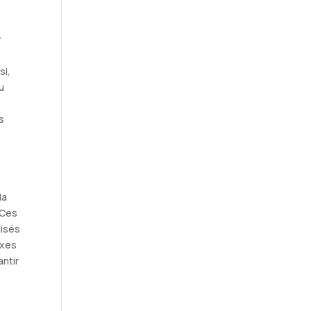
r
si,
u
s
la
 Ces
lisés
exes
antir