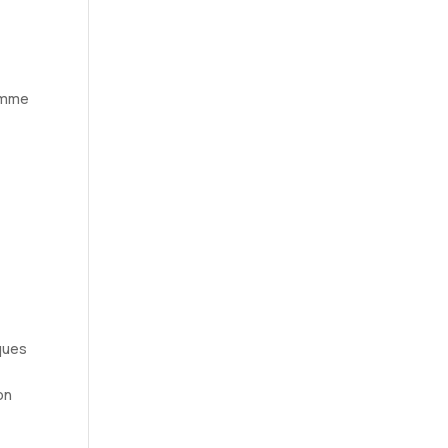
comme
rques
on