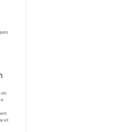
iques
n
s en
re
ment
de et