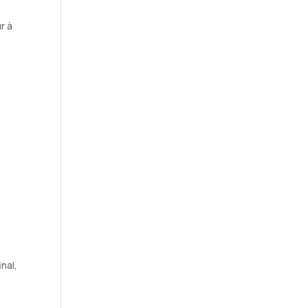
r à
inal,