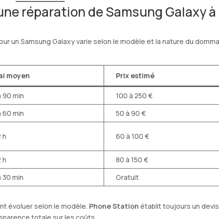
’une réparation de Samsung Galaxy à
our un Samsung Galaxy varie selon le modèle et la nature du domm
ai moyen
Prix estimé
à 90 min
100 à 250 €
à 60 min
50 à 90 €
2 h
60 à 100 €
2 h
80 à 150 €
à 30 min
Gratuit
ent évoluer selon le modèle.
Phone Station
établit toujours un devi
sparence totale sur les coûts.