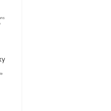
ans
e
xy
de